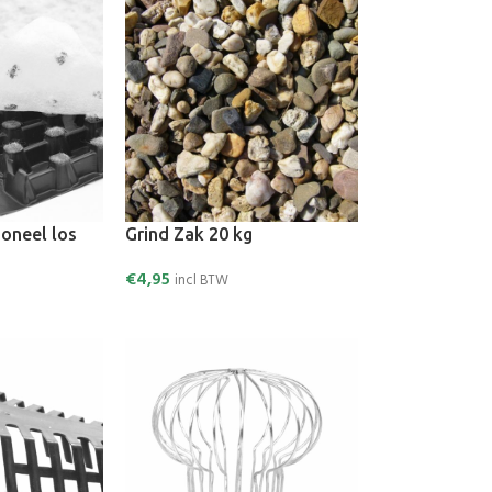
ioneel los
Grind Zak 20 kg
€
4,95
incl BTW