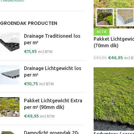
Toebehoren
GROENDAK PRODUCTEN
ACTIE
Drainage Traditioneel los
Pakket Lichtgewic
per m²
(70mm dik)
€
11,95
incl BTW
€
46,95
€
49,95
incl 
Drainage Lichtgewicht los
per m²
€
10,75
incl BTW
Pakket Lichtgewicht Extra
per m² (90mm dik)
€
49,95
incl BTW
Dampdicht groendak 20-