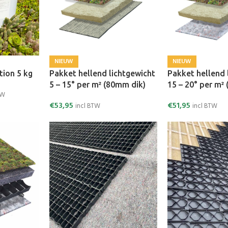
NIEUW
NIEUW
tion 5 kg
Pakket hellend lichtgewicht
Pakket hellend 
5 – 15° per m² (80mm dik)
15 – 20° per m²
TW
€
53,95
€
51,95
incl BTW
incl BTW