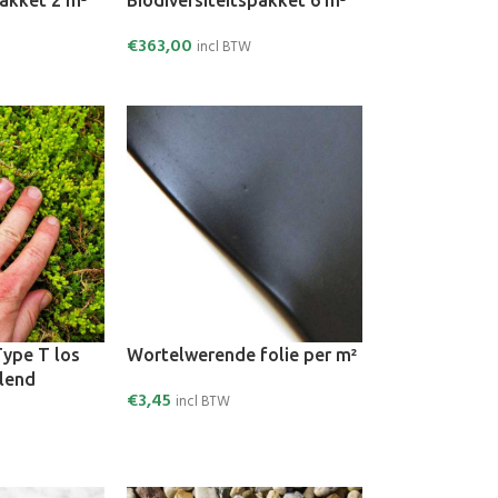
pakket 2 m²
Biodiversiteitspakket 6 m²
€
363,00
incl BTW
ype T los
Wortelwerende folie per m²
llend
€
3,45
incl BTW