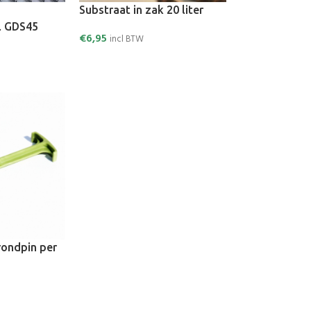
Substraat in zak 20 liter
l GDS45
€
6,95
incl BTW
rondpin per