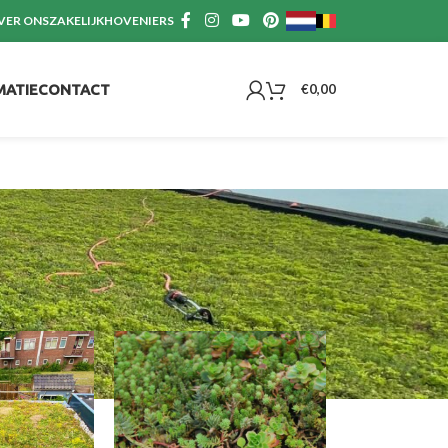
VER ONS
ZAKELIJK
HOVENIERS
MATIE
CONTACT
€
0,00
en
Alle