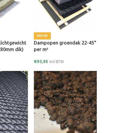
NIEUW
lichtgewicht
Dampopen groendak 22-45°
 (80mm dik)
per m²
€
93,95
incl BTW