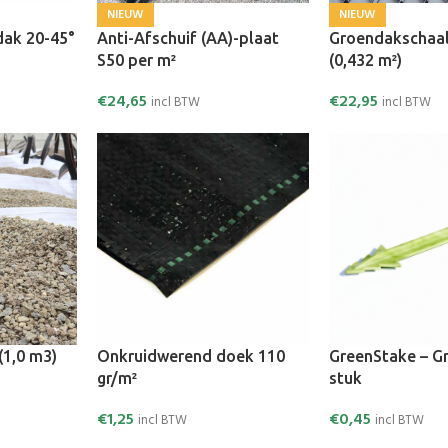
NIEUW
NIEUW
ak 20-45°
Anti-Afschuif (AA)-plaat
Groendakschaa
S50 per m²
(0,432 m²)
€
24,65
€
22,95
incl BTW
incl BTW
(1,0 m3)
Onkruidwerend doek 110
GreenStake – G
gr/m²
stuk
€
1,25
€
0,45
incl BTW
incl BTW