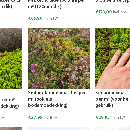
ttes Click
Pakket Kruiden Aroma per
Biodiversiteits
m dik)
m² (120mm dik)
€
173,00
incl BTW
€
65,90
incl BTW
Sedum-kruidenmat los per
Sedummixmat T
m² (ook als
per m² (voor he
per m²
bodembedekking)
gebruik)
dekking)
€
27,95
€
28,95
incl BTW
incl BTW
BTW