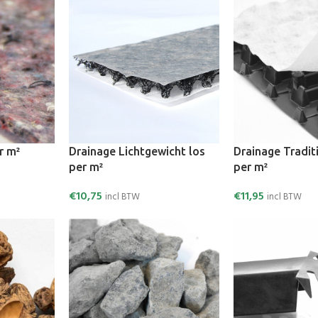
r m²
Drainage Lichtgewicht los
Drainage Tradit
per m²
per m²
€
10,75
€
11,95
incl BTW
incl BTW