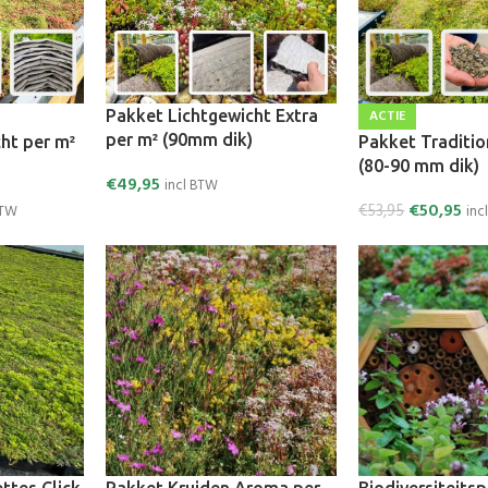
Pakket Lichtgewicht Extra
ACTIE
per m² (90mm dik)
ht per m²
Pakket Traditio
(80-90 mm dik)
€
49,95
incl BTW
€
50,95
€
53,95
BTW
inc