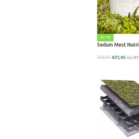
ACTIE
Sedum Mest Nutri
€
51,95
€
58,95
incl B