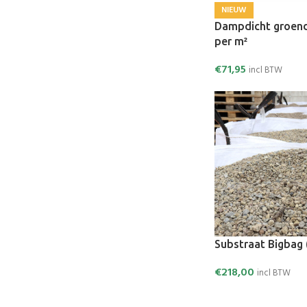
NIEUW
Dampdicht groend
per m²
€
71,95
incl BTW
Substraat Bigbag 
€
218,00
incl BTW