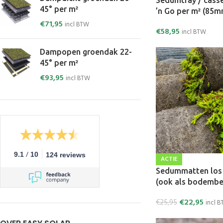
Sedumtray / casse
45° per m²
’n Go per m² (85m
€
71,95
incl BTW
€
58,95
incl BTW
Dampopen groendak 22-
45° per m²
€
93,95
incl BTW
/
9.1
10
124 reviews
ACTIE
Sedummatten los 
(ook als bodembe
€
22,95
€
25,95
incl 