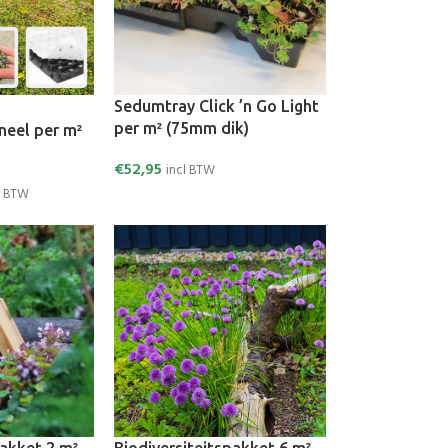
Sedumtray Click ’n Go Light
per m² (75mm dik)
neel per m²
€
52,95
incl BTW
l BTW