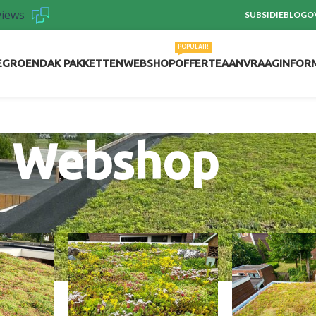
views
SUBSIDIE
BLOG
O
POPULAIR
E
GROENDAK PAKKETTEN
WEBSHOP
OFFERTEAANVRAAG
INFOR
Webshop
Ton