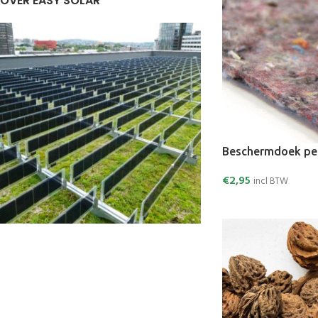
OVER EASY SOLAR
Beschermdoek pe
€
2,95
incl BTW