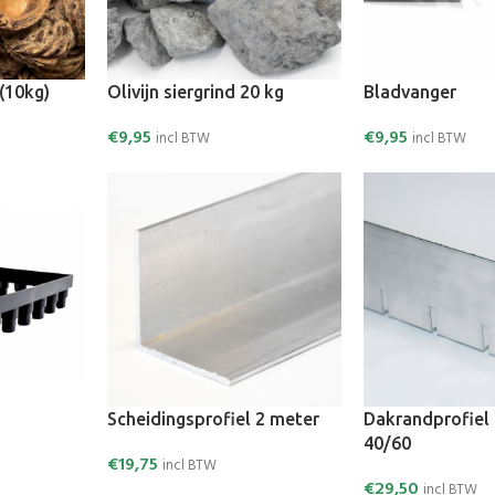
(10kg)
Olivijn siergrind 20 kg
Bladvanger
€
9,95
€
9,95
incl BTW
incl BTW
Scheidingsprofiel 2 meter
Dakrandprofiel
40/60
€
19,75
incl BTW
€
29,50
incl BTW