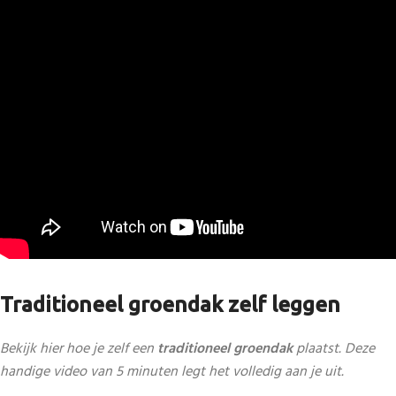
Traditioneel groendak zelf leggen
Bekijk hier hoe je zelf een
traditioneel groendak
plaatst. Deze
handige video van 5 minuten legt het volledig aan je uit.