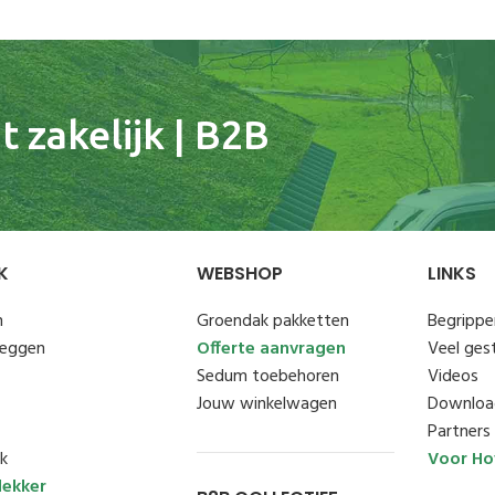
 zakelijk | B2B
K
WEBSHOP
LINKS
n
Groendak pakketten
Begrippen
leggen
Offerte aanvragen
Veel ges
Sedum toebehoren
Videos
Jouw winkelwagen
Downloa
Partners
k
Voor Ho
ekker