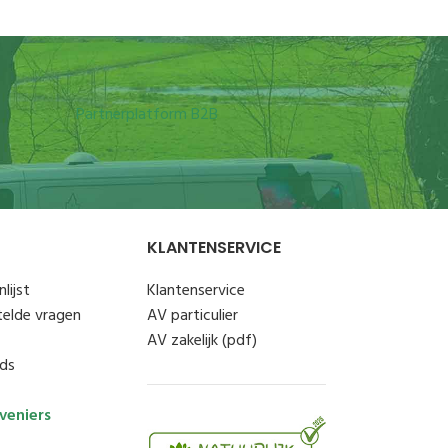
Partnerplatform B2B
KLANTENSERVICE
lijst
Klantenservice
telde vragen
AV particulier
AV zakelijk (pdf)
ds
veniers