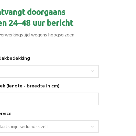
ntvangt doorgaans
en 24–48 uur bericht
verwerkingstijd wegens hoogseizoen
 dakbedekking
k (lengte - breedte in cm)
rvice