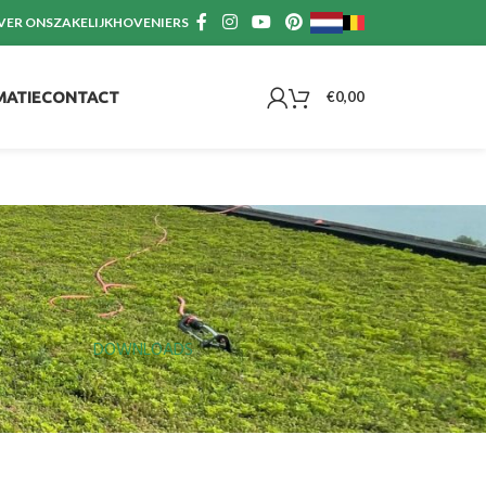
VER ONS
ZAKELIJK
HOVENIERS
MATIE
CONTACT
€
0,00
DOWNLOADS