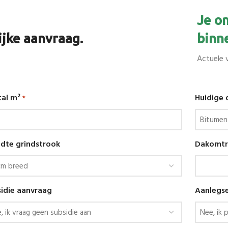
Je o
jke aanvraag.
binn
Actuele 
al m²
Huidige
*
dte grindstrook
Dakomtre
idie aanvraag
Aanlegse