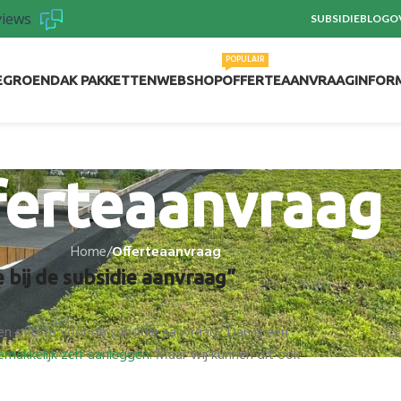
views
SUBSIDIE
BLOG
O
POPULAIR
E
GROENDAK PAKKETTEN
WEBSHOP
OFFERTEAANVRAAG
INFOR
ferteaanvraag
Home
/
Offerteaanvraag
bij de subsidie aanvraag”
n offerte voor de subsidie aanvraag? Dan is een
emakkelijk zelf aanleggen
. Maar wij kunnen dit ook