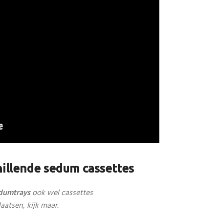
hillende sedum cassettes
dumtrays
ook wel cassettes
aatsen, kijk maar.