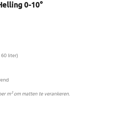
elling 0-10°
60 liter)
rend
er m² om matten te verankeren.