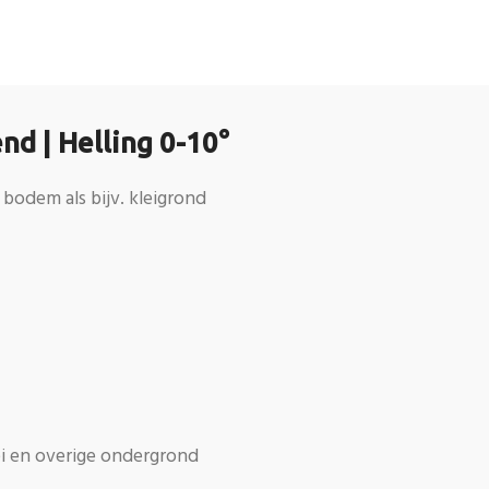
d | Helling 0-10°
 bodem als bijv. kleigrond
ei en overige ondergrond