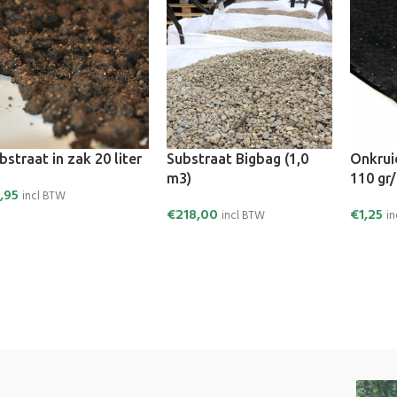
bstraat in zak 20 liter
Substraat Bigbag (1,0
Onkrui
m3)
110 gr
,95
incl BTW
€
218,00
€
1,25
incl BTW
i