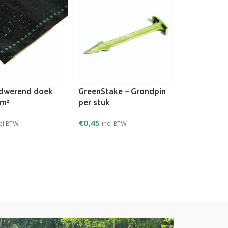
dwerend doek
GreenStake – Grondpin
/m²
per stuk
€
0,45
ncl BTW
incl BTW