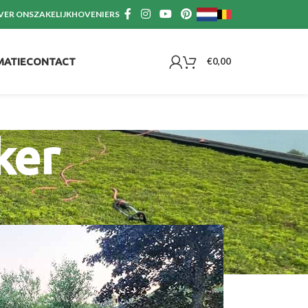
VER ONS
ZAKELIJK
HOVENIERS
MATIE
CONTACT
€
0,00
ker