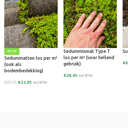
ACTIE
Sedummixmat Type T
Su
los per m² (voor hellend
Sedummatten los per m²
€
6
gebruik)
(ook als
bodembedekking)
€
28,95
incl BTW
€
22,95
€
25,95
incl BTW