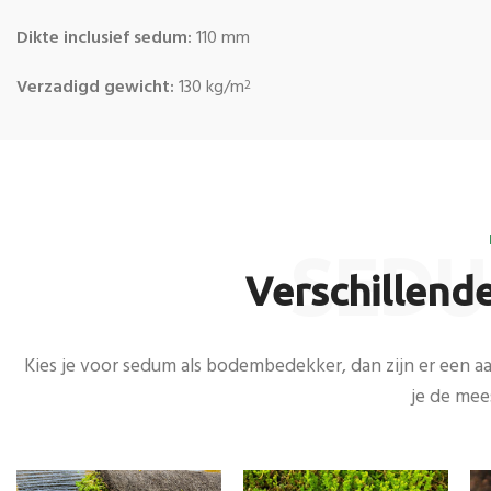
Dikte inclusief sedum:
110 mm
Verzadigd gewicht:
130 kg/m
2
SEDU
Verschillend
Kies je voor sedum als bodembedekker, dan zijn er een a
je de mee