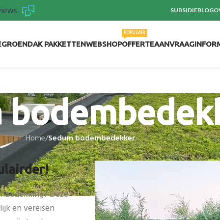
views
SUBSIDIE
BLOG
O
POPULAIR
E
GROENDAK PAKKETTEN
WEBSHOP
OFFERTEAANVRAAG
INFOR
 bodembedek
Home
/
Sedum bodembedekker
lairder!
dembedekking? Deze
ijk en vereisen