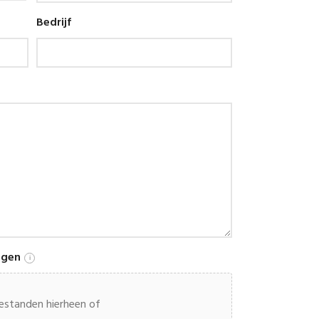
Bedrijf
ngen
i
estanden hierheen of