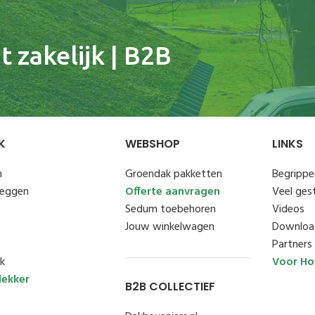
 zakelijk | B2B
K
WEBSHOP
LINKS
n
Groendak pakketten
Begrippen
leggen
Offerte aanvragen
Veel ges
Sedum toebehoren
Videos
Jouw winkelwagen
Downloa
Partners
k
Voor Ho
ekker
B2B COLLECTIEF