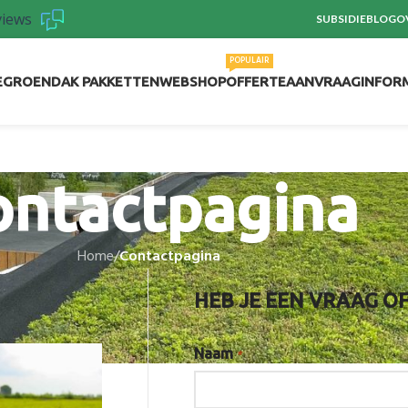
views
SUBSIDIE
BLOG
O
POPULAIR
E
GROENDAK PAKKETTEN
WEBSHOP
OFFERTEAANVRAAG
INFOR
ontactpagina
Home
/
Contactpagina
HEB JE EEN VRAAG O
Naam
*