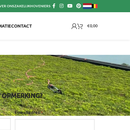
VER ONS
ZAKELIJK
HOVENIERS
MATIE
CONTACT
€
0,00
F OPMERKING?
E-mailadres
*