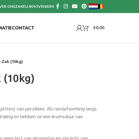
VER ONS
ZAKELIJK
HOVENIERS
MATIE
CONTACT
€
0,00
 Zak (10kg)
 (10kg)
(pitten) van perzikken. Als randafwerking langs
raling en hebben ze een levensduur van
 geen last van algaanslag en zijn licht van