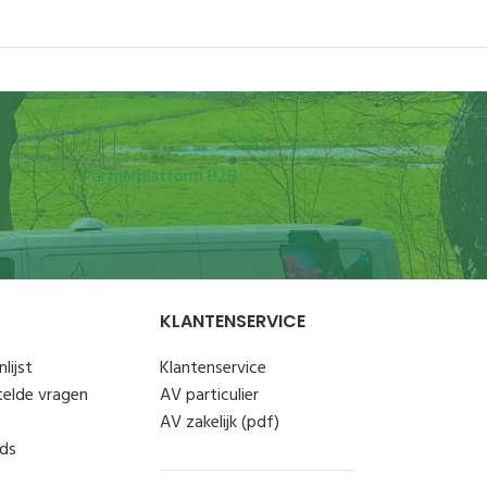
Partnerplatform B2B
KLANTENSERVICE
lijst
Klantenservice
telde vragen
AV particulier
AV zakelijk (pdf)
ds