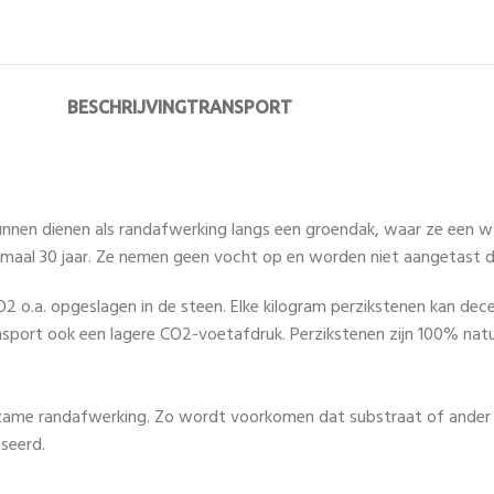
BESCHRIJVING
TRANSPORT
kunnen dienen als randafwerking langs een groendak, waar ze een w
imaal 30 jaar. Ze nemen geen vocht op en worden niet aangetast d
.a. opgeslagen in de steen. Elke kilogram perzikstenen kan decenn
sport ook een lagere CO2-voetafdruk. Perzikstenen zijn 100% natuur
ame randafwerking. Zo wordt voorkomen dat substraat of ander kl
seerd.