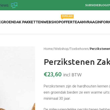
views
SUBSIDIE
BLOG
O
POPULAIR
E
GROENDAK PAKKETTEN
WEBSHOP
OFFERTEAANVRAAG
INFOR
Home
/
Webshop
/
Toebehoren
/
Perzikstenen
Perzikstenen Zak
€
23,60
incl BTW
Perzikstenen zijn de hardhouten kernen 
een groendak bieden ze een warme uitst
minimaal 30 jaar.
De milieuvriendelijke perzikstenen hebben