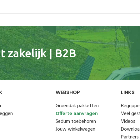
 zakelijk | B2B
K
WEBSHOP
LINKS
n
Groendak pakketten
Begrippen
leggen
Offerte aanvragen
Veel ges
Sedum toebehoren
Videos
Jouw winkelwagen
Downloa
Partners