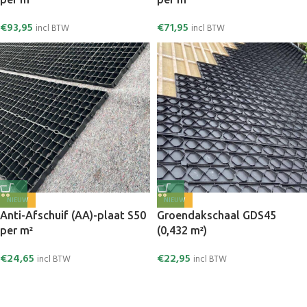
€
93,95
€
71,95
incl BTW
incl BTW
NIEUW
NIEUW
Anti-Afschuif (AA)-plaat S50
Groendakschaal GDS45
per m²
(0,432 m²)
€
24,65
€
22,95
incl BTW
incl BTW