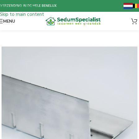
Skip to navigation
VERZENDING IN DE HELE BENELUX
Skip to main content
MENU