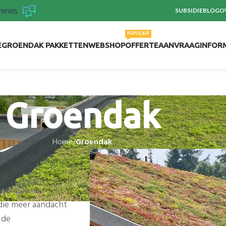
views
SUBSIDIE
BLOG
O
POPULAIR
E
GROENDAK PAKKETTEN
WEBSHOP
OFFERTEAANVRAAG
INFOR
Groendak
Home
/
Groendak
articuliere
 die meer aandacht
 de