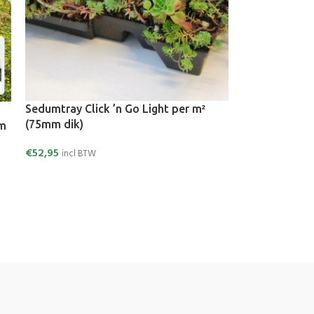
Sedumtray Click ’n Go Light per m²
(75mm dik)
mm
€
52,95
incl BTW