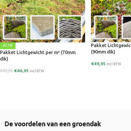
ACTIE
Pakket Lichtgewic
(90mm dik)
Pakket Lichtgewicht per m² (70mm
dik)
€
49,95
incl BTW
€
46,95
€
49,95
incl BTW
De voordelen van een groendak