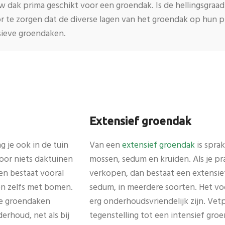
ouw dak prima geschikt voor een groendak. Is de hellingsgraa
 te zorgen dat de diverse lagen van het groendak op hun p
sieve groendaken.
Extensief groendak
g je ook in de tuin
Van een
extensief groendak
is spra
oor niets daktuinen
mossen, sedum en kruiden. Als je pr
en bestaat vooral
verkopen, dan bestaat een extensief
len zelfs met bomen.
sedum, in meerdere soorten. Het voo
ve groendaken
erg onderhoudsvriendelijk zijn. Vetp
erhoud, net als bij
tegenstelling tot een intensief groe