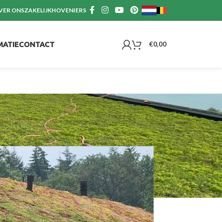
VER ONS
ZAKELIJK
HOVENIERS
MATIE
CONTACT
€
0,00