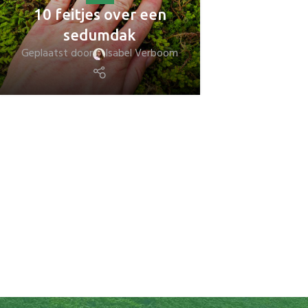
10 feitjes over een
sedumdak
Geplaatst door
Isabel Verboom