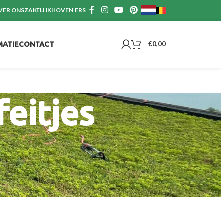
VER ONS
ZAKELIJK
HOVENIERS
MATIE
CONTACT
€
0,00
feitjes