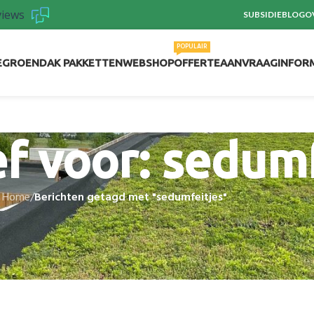
views
SUBSIDIE
BLOG
O
POPULAIR
E
GROENDAK PAKKETTEN
WEBSHOP
OFFERTEAANVRAAG
INFOR
ef voor: sedum
Home
/
Berichten getagd met "sedumfeitjes"