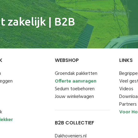
 zakelijk | B2B
K
WEBSHOP
LINKS
n
Groendak pakketten
Begrippen
leggen
Offerte aanvragen
Veel ges
Sedum toebehoren
Videos
Jouw winkelwagen
Downloa
Partners
k
Voor Ho
ekker
B2B COLLECTIEF
Dakhoveniers.nl