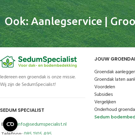
Ook: Aanlegservice | Groot
JOUW GROENDA
Groendak aanlegge
Iedereen een groendak is onze missie.
Groendak laten aan
Wij zijn de SedumSpecialist!
Voordelen
Subsidies
Vergelijken
Onderhoud groenda
SEDUM SPECIALIST
Sedum bodembed
E-mail:
info@sedumspecialist.nl
Telefoon:
085 1305 495