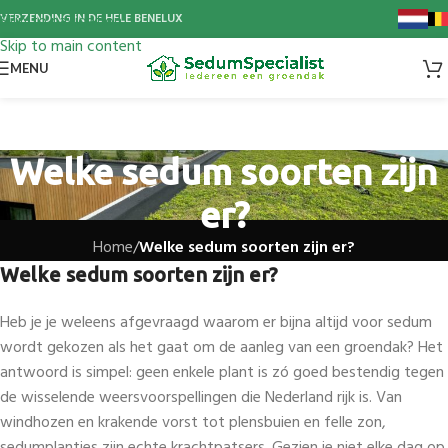
Skip to navigation
VERZENDING IN DE HELE BENELUX
Skip to main content
MENU
Welke sedum soorten zijn
er?
Home
/
Welke sedum soorten zijn er?
Welke sedum soorten zijn er?
Heb je je weleens afgevraagd waarom er bijna altijd voor sedum
wordt gekozen als het gaat om de aanleg van een groendak? Het
antwoord is simpel: geen enkele plant is zó goed bestendig tegen
de wisselende weersvoorspellingen die Nederland rijk is. Van
windhozen en krakende vorst tot plensbuien en felle zon,