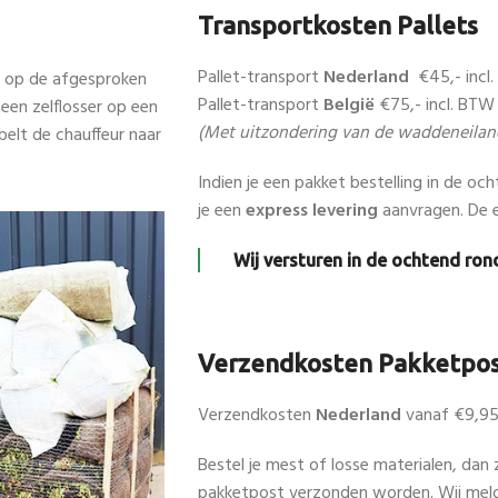
Transportkosten Pallets
Pallet-transport
Nederland
€45,- incl
n op de afgesproken
Pallet-transport
België
€75,- incl. BTW
en zelflosser op een
(Met uitzondering van de waddeneilan
belt de chauffeur naar
Indien je een pakket bestelling in de oc
je een
express levering
aanvragen. De e
Wij versturen in de ochtend rond
Verzendkosten Pakketpo
Verzendkosten
Nederland
vanaf €9,9
Bestel je mest of losse materialen, dan 
pakketpost verzonden worden. Wij mel