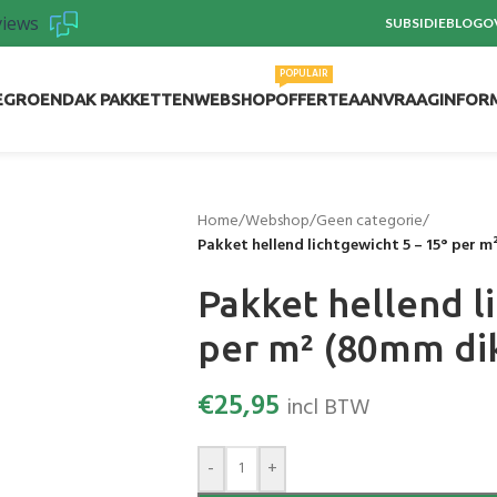
views
SUBSIDIE
BLOG
O
POPULAIR
E
GROENDAK PAKKETTEN
WEBSHOP
OFFERTEAANVRAAG
INFOR
Home
/
Webshop
/
Geen categorie
/
Pakket hellend lichtgewicht 5 – 15° per 
Pakket hellend li
per m² (80mm di
€
25,95
incl BTW
-
+