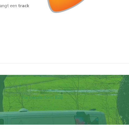
tvangt een
track
Partnerplatform B2B