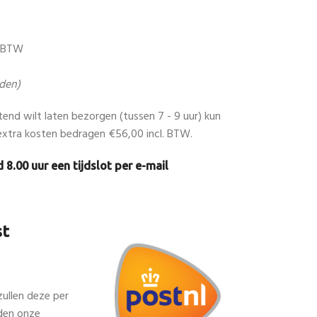
. BTW
den)
htend wilt laten bezorgen (tussen 7 - 9 uur) kun
xtra kosten bedragen €56,00 incl. BTW.
 8.00 uur een tijdslot per e-mail
st
5
zullen deze per
den onze