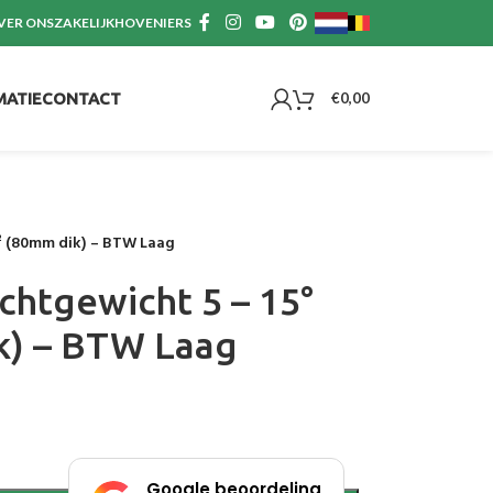
VER ONS
ZAKELIJK
HOVENIERS
MATIE
CONTACT
€
0,00
m² (80mm dik) – BTW Laag
chtgewicht 5 – 15°
k) – BTW Laag
Google beoordeling