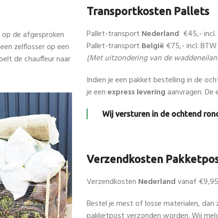
Transportkosten Pallets
Pallet-transport
Nederland
€45,- incl
n op de afgesproken
Pallet-transport
België
€75,- incl. BTW
en zelflosser op een
(Met uitzondering van de waddeneilan
belt de chauffeur naar
Indien je een pakket bestelling in de oc
je een
express levering
aanvragen. De e
Wij versturen in de ochtend rond
Verzendkosten Pakketpo
Verzendkosten
Nederland
vanaf €9,9
Bestel je mest of losse materialen, dan 
pakketpost verzonden worden. Wij mel