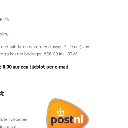
. BTW
den)
htend wilt laten bezorgen (tussen 7 - 9 uur) kun
xtra kosten bedragen €56,00 incl. BTW.
 8.00 uur een tijdslot per e-mail
st
5
zullen deze per
den onze