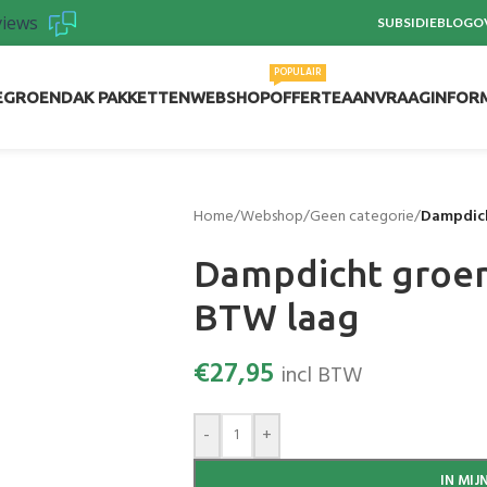
views
SUBSIDIE
BLOG
O
POPULAIR
E
GROENDAK PAKKETTEN
WEBSHOP
OFFERTEAANVRAAG
INFOR
Home
/
Webshop
/
Geen categorie
/
Dampdich
Dampdicht groen
BTW laag
€
27,95
incl BTW
-
+
IN MI