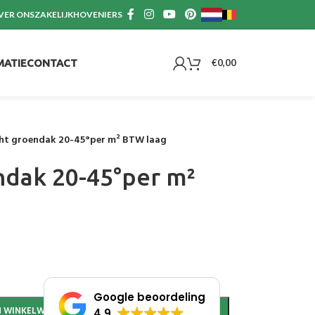
VER ONS
ZAKELIJK
HOVENIERS
MATIE
CONTACT
€
0,00
t groendak 20-45°per m² BTW laag
dak 20-45°per m²
Google beoordeling
JN WINKELWAGEN
4.9