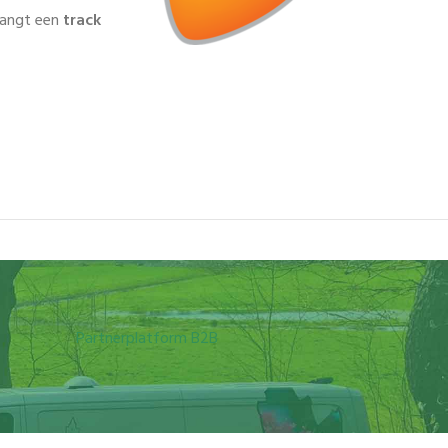
tvangt een
track
Partnerplatform B2B