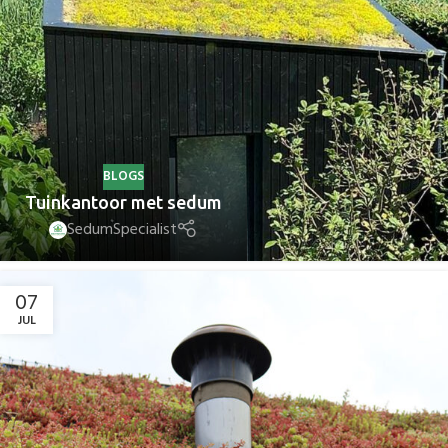
BLOGS
Tuinkantoor met sedum
SedumSpecialist
07
JUL