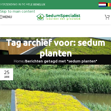
Skip to navigation
VERZENDING IN DE HELE BENELUX
Skip to main content
MENU
Tag archief voor: sedum
planten
Home
/
Berichten getagd met "sedum planten"
25
JAN